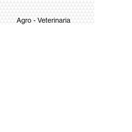
Agro - Veterinaria
En Inyectables, sumamos a la línea de
uso humano los tamaños de 150, 250,
500 y 1.000 ml. En ambas líneas
contamos con envases estándar y
desarrollamos diseños y pesos
personalizados a requerimiento de
nuestros clientes. Envases Pour - On
de 250 y 1.000 ml con vaso graduado,
talqueras de varios contenidos con tapa
combinada y potes desde 500 cc a
2.000 cc con tapa rosca y contratapa
así como pipetas monodosis desde 0,5
ml para mascotas conforman nuestro
aporte para la Industria Veterinaria.
Envases para la
Industria