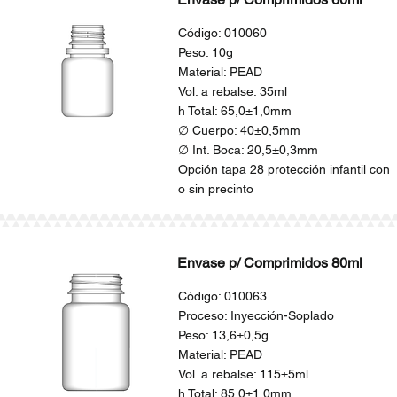
Código: 010060
Peso: 10g
Material: PEAD
Vol. a rebalse: 35ml
h Total: 65,0±1,0mm
∅ Cuerpo: 40±0,5mm
∅ Int. Boca: 20,5±0,3mm
Opción tapa 28 protección infantil con
o sin precinto
Envase p/ Comprimidos 80ml
Código: 010063
Proceso: Inyección-Soplado
Peso: 13,6±0,5g
Material: PEAD
Vol. a rebalse: 115±5ml
h Total: 85,0±1,0mm